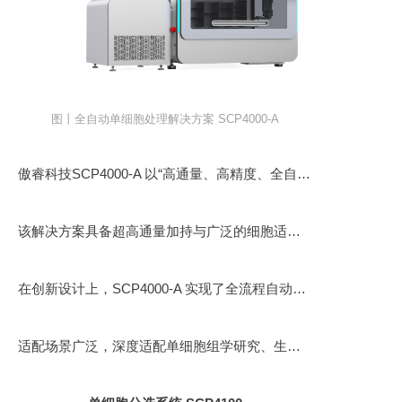
图丨全自动单细胞处理解决方案 SCP4000-A
傲睿科技SCP4000-A 以“高通量、高精度、全自动化”为核心定位，全方位覆盖单细胞深度分析与样本处理全流程，打破传统实验模式的局限，为科研工作者提供更高效的技术支撑。
该解决方案具备超高通量加持与广泛的细胞适配性，可实现单细胞深度精准分析，搭载标准化工作流程，让实验操作更规范、结果更稳定；在核心性能上，其细胞分选效率与精度双优，蛋白质组学表现卓越，核心性能指标全面领先全球顶尖设备，无需担心与国际前沿技术脱节。
在创新设计上，SCP4000-A 实现了全流程自动化集成，高度整合仪器自动校准、芯片清洗激活、单细胞精准分选、质谱样本无缝加载等多项功能，全程自动化操作大幅减少人工干预，不仅降低了科研人员的操作门槛，更从源头降低了实验污染风险，确保实验结果的准确性与可靠性。
适配场景广泛，深度适配单细胞组学研究、生物标志物高效筛选、药物研发靶点发现等核心场景，为精准医疗研究、生命科学基础探索提供稳定、可靠的技术支撑，助力科研工作者加速科研进程、突破技术瓶颈。