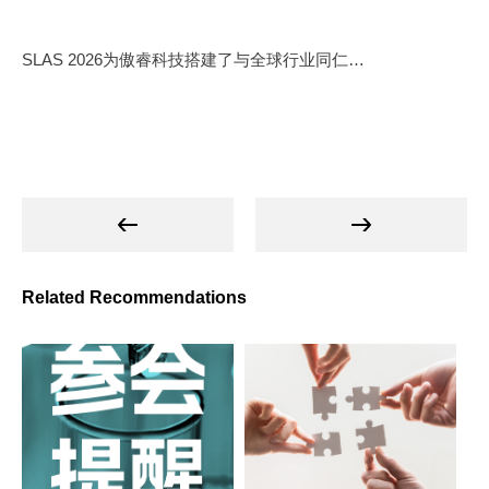
SLAS 2026为傲睿科技搭建了与全球行业同仁深度交流的优质平台，不仅是公司核心产品技术实力的一次国际展示，更是傲睿科技深化国际市场布局、推进全球合作的重要契机。通过与全球顶尖企业、科研机构的深度交流，傲睿科技进一步洞悉了国际生物医药领域的技术需求与发展趋势，为产品的持续迭代与全球化解决方案的打造积累了宝贵经验。
Related Recommendations