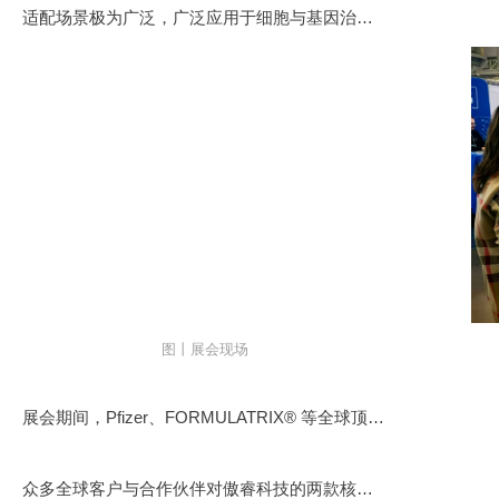
适配场景极为广泛，广泛应用于细胞与基因治疗（CGT）、体外诊断（IVD）、生物药研发、单细胞组学、合成生物学等多个生物医药前沿领域，为各类科研与产业化项目提供核心技术支持，助力企业加速产品研发与产业化进程，推动行业技术升级。
图丨展会现场
展会期间，Pfizer、FORMULATRIX® 等全球顶尖生物医药企业的技术专家，以及U C Santa、New York University 等知名高校学者纷纷到访傲睿科技展位，深入咨询SCP4000-A与SCP4100两款产品的技术细节、性能参数与应用场景。傲睿科技工作人员为每一位访客进行专业的产品演示与技术讲解，围绕行业前沿趋势、技术应用痛点、产学研合作模式等话题展开深度交流，挖掘潜在合作机会。
众多全球客户与合作伙伴对傲睿科技的两款核心展品表示高度认可，认为其产品精准贴合全球生物医药研发的高通量、精准化需求，为国际生命科学研究提供了全新的技术选择，展现了中国原研技术的国际竞争力。