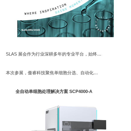
SLAS 展会作为行业深耕多年的专业平台，始终聚焦人工智能、微纳米技术、单细胞分析等前沿领域的技术突破与产业应用，本届展会更是设置8大科学轨道的专业研讨、前沿产品展示、企业技术教程等多元环节，成为全球生命科学领域技术创新与合作交流的核心枢纽。深耕智能微流控领域的傲睿科技，再度登临这一国际舞台，携两款核心单细胞领域产品及专属技术解决方案重磅亮相，以国产原研的硬核实力，展现中国生物智造的创新力量。
本次参展，傲睿科技聚焦单细胞分选、自动化实验流程等关键科研场景，重点展示了
全自动单细胞处理解决方案 SCP4000-A