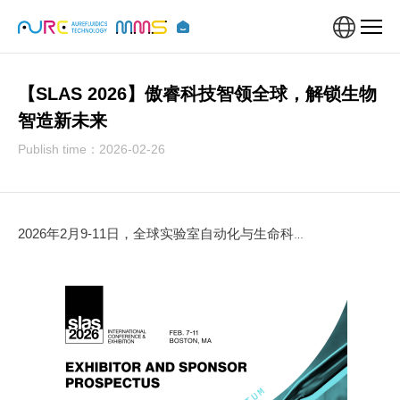
【SLAS 2026】傲睿科技智领全球，解锁生物
智造新未来
Publish time：2026-02-26
2026年2月9-11日，全球实验室自动化与生命科学发现领域的标杆盛会——SLAS 2026 在美国马萨诸塞州波士顿会展中心重磅启幕。这场以技术创新驱动科学探索的行业盛典，汇聚了来自全球110多个国家的900 余家顶尖参展商、超7500名生命科学研究者与实验室自动化技术专家，以前沿技术展示、多维度学术研讨、深度产业对接为核心，打造了一场跨越国界的创新交流盛宴，持续推动实验室自动化与高通量筛选领域的全球协同发展。