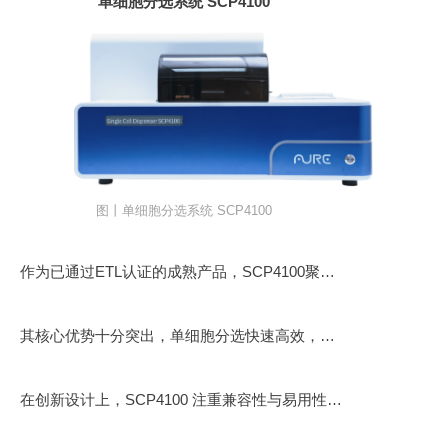
单细胞分选系统 SCP4100
图丨单细胞分选系统 SCP4100
作为已通过ETL认证的成熟产品，SCP4100聚焦单细胞分选核心需求，凭借快速高效、稳定可靠的性能，成为细胞与基因治疗、体外诊断等多个领域的优选设备，兼具实用性与创新性，适配各类实验室长期使用需求。
其核心优势十分突出，单细胞分选快速高效，搭载AI驱动的优质细胞智能识别技术，可精准识别优质细胞，确保单克隆性，避免杂细胞干扰实验结果；采用全程无接触式操作模式，彻底杜绝交叉污染，保障细胞活性与实验纯度；采用模块化架构设计，设备运行稳定可靠，后期维护便捷，适配各类实验室长期、高频次的使用需求。
在创新设计上，SCP4100 注重兼容性与易用性双重提升，机身尺寸紧凑，可直接放置于生物安全柜内使用，无需对实验室原有设备进行大规模改造，有效降低企业与科研机构的投入成本；同时设备操作便捷、易上手，维护成本低，完美满足高通量、规模化实验需求，大幅提升实验效率。