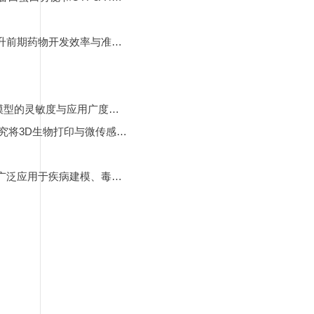
3D生物打印技术为药物安全性研究提供更接近人体生理环境的模型，支持高通量筛选和个体化反应分析，有望大幅提升前期药物开发效率与准确性。
将微流控系统与液滴式生物打印结合，能实现个别细胞的精准控制与排列。有利于高通量筛选与生物分析，提升生物模型的灵敏度与应用广度。3D生物打印作为补充工具，能自动、精准地沉积细胞或细胞基质材料，构建高通量的生物结构。例如: 利用喷墨打印技术所构建的微流控肝芯片模型(如下图MIMICup芯片所示) 通过动态共培养内皮细胞与肝细胞，成功复现中药肝毒性的病理特征，其预测价值显著优于传统二维模型。
该系统支持长达2周的连续灌流培养，可模拟临床长期给药场景，药物代谢酶活性与原代肝细胞一致性达92%。更有研究将3D生物打印与微传感器平台结合，实现了单个癌细胞类球的自动化沉积至带氧气感测电极的孔中，从而实时监测细胞呼吸速率与代谢活动。
总结以上研究成果可知微流控系统与3D生物打印的结合，构成了新一代高精度、自动化、可监测的器官芯片平台。可广泛应用于疾病建模、毒性评估、生理机制研究、个体化药物筛选等前沿领域。