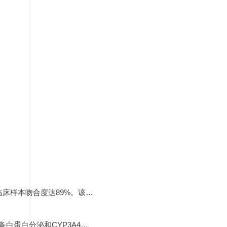
结合挤压式打印与微流控技术，构建的脑胶质瘤类器官模型可模拟肿瘤微环境的异质性，其血管生成相关基因表达与临床样本吻合度达89%。该模型在抗癌药物筛选中显示出对靶向药物的响应差异，为个体化治疗提供新策略。
另外，采用液滴打印技术将前肠细胞与Matrigel混合后打印在柱状板上，形成多个形态功能一致的肝类器官，该模型具备白蛋白分泌和CYP3A4酶活性，在索拉非尼（sorafenib）与他莫昔芬（tamoxifen）处理下的反应与传统Matrigel圆顶培养一致。从而实现高通量人类肝脏类器官模型，生成结构一致的类器官，减少传统培养方法中常见的个体差异，提高实验可重复性。