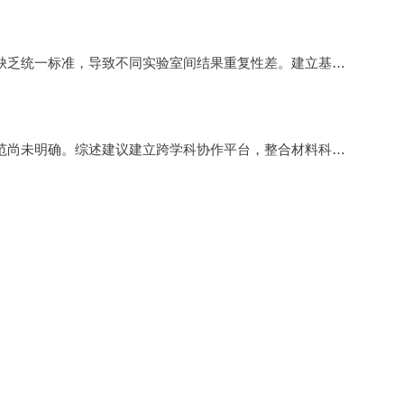
类器官构建的细胞密度、打印参数（如压力、温度）等缺乏统一标准，导致不同实验室间结果重复性差。建立基于机器学习的参数优化模型（如随机森林算法）被认为是解决该问题的关键路径。
细胞打印类器官的长期体内稳定性、免疫原性及监管规范尚未明确。综述建议建立跨学科协作平台，整合材料科学、生物医学工程与临床专家资源，加速技术转化。