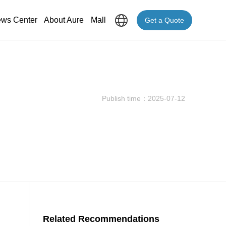
ws Center
About Aure
Mall
Get a Quote
Publish time：2025-07-12
Related Recommendations