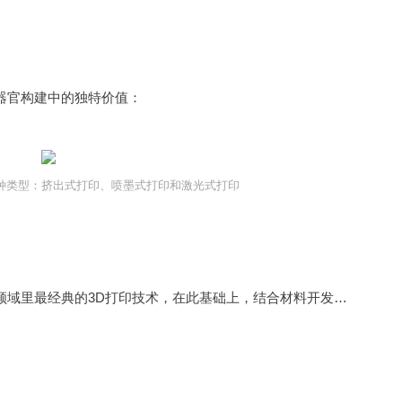
器官构建中的独特价值：
种类型：挤出式打印、喷墨式打印和激光式打印
该技术通过机械或气动压力驱动生物墨水沉积，是生物领域里最经典的3D打印技术，在此基础上，结合材料开发有产生了光固化打印、体式打印等等3D打印技术。其优势在于材料兼容性，比如利用不同材料打印管状组织如血管结构等，或以骨类器官为代表的强调刚性应力的器官体外再造；其局限性也非常明显，例如空间分辨率较低（约 100-500μm），比较适合构建较大的模型；蓝光固化过程中产生细胞活性损失（氧自由基等）或高粘度材料导致的高剪切力影响细胞活性等。除构建骨类器官以外，还曾报道利用该方法构建肝、肾脏、脑类器官等。