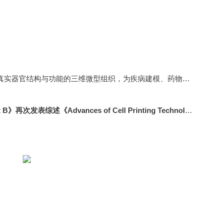
类器官工程是生物医学领域的前沿方向，通过构建模拟真实器官结构与功能的三维微型组织，为疾病建模、药物研发及再生医学提供了革命性平台。
ng Technology in Organoid Engineering》，系统梳理了细胞打印技术与类器官工程的深度融合，揭示了该领域的核心突破与未来趋势。