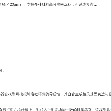
利用激光能量诱导液滴喷射，实现亚细胞级精度（光斑直径 < 20μm），支持多种材料高分辨率沉积，但系统复杂、成本高。其非接触式打印使细胞存活率较高，适用于不同粘度生物墨水，却因人员操作门槛高和成本问题未广泛应用于类器官模型。应用上，可生成功能性肝脏类器官和胰腺球体阵列模型等。
用：