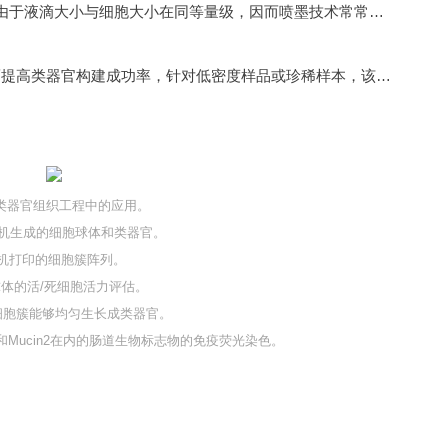
基于热气泡或压电驱动原理可以实现pL级微液滴操控，由于液滴大小与细胞大小在同等量级，因而喷墨技术常常被认为可以实现单细胞级高通量操控，常用于单细胞分选或单克隆培养；如果使用喷墨技术构建类器官，在实现均一化类器官批量制备上更有优势，如构建体外小鼠肠道类器官高通量阵列用于药物筛选(见下图A到F)；由于液滴小分辨率高（可以达到1200dpi以上）比较容易实现多细胞高精度的图像化打印，辅助用户构建具有复杂微环境（如免疫、成纤维等细胞）的类器官模型，在文献中用于构建多细胞共培养的三维肺纤维化模型。
此外, 由于液滴小可实现百微米级细胞高密度富集，从而提高类器官构建成功率，针对低密度样品或珍稀样本，该技术具有一定优势。
类器官组织工程中的应用。
印机生成的细胞球体和类器官。
机打印的细胞簇阵列。
球体的活/死细胞活力评估。
的细胞簇能够均匀生长成类器官。
in和Mucin2在内的肠道生物标志物的免疫荧光染色。