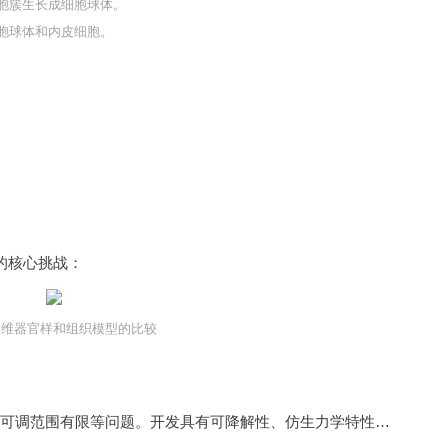
细胞簇生长成细胞球体。
细胞球体和内皮细胞。
的核心挑战：
三维器官样和组织模型的比较
现有生物墨水（如Matrigel）存在批次差异大、力学性能可调范围有限等问题。开发具有可降解性、仿生力学特性的新型复合水凝胶（如甲基丙烯酸酐化明胶/透明质酸复合体系）成为研究热点。