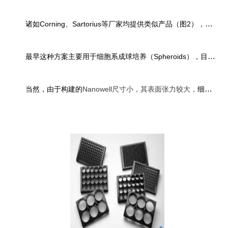
诸如Corning、Sartorius等厂家均提供类似产品（图2），其显著优势是
最早这种方案主要用于细胞系成球培养（Spheroids），目前也有团队尝试用该方法构建类器官并进行悬浮培养（Matrigel<2%）[2]。
当然，由于构建的
Nanowell尺寸小，其表面张力较大，
细胞悬液（或培基）不容易渗入微孔中，所以一般厂家会推荐前处理方案，比如用表面活性剂对nanowell进行预处理，离心后移除表面活性剂，用培基润洗后重新加入细胞悬液等。