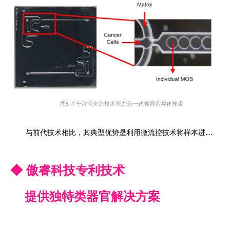
图5 基于液滴夹流技术开发新一代类器官构建技术
与前代技术相比，其典型优势是利用微流控技术将样本进行类似“数字化”处理，形成微系统进行高通量培养，可改善传统培养方案下不同细胞存在竞争抑制而导致评估偏倚，或缺乏免疫/肿瘤微环境对药物效应的偏差[4]。
◆ 傲睿科技专利技术
提供独特类器官解决方案