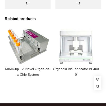
Related products
MIMICup—A Novel Organ-on-
Organoid BioFabricator BP400
a-Chip System
0
Cu