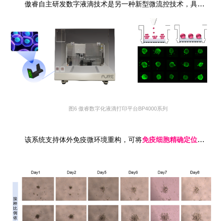
傲睿自主研发数字液滴技术是另一种新型微流控技术，具有
微量
图6 傲睿数字化液滴打印平台BP4000系列
该系统支持体外免疫微环境重构，可将
免疫细胞精确定位递送到3D肿瘤类器官