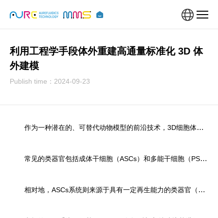
利用工程学手段体外重建高通量标准化 3D 体
外建模
Publish time：2024-09-23
作为一种潜在的、可替代动物模型的前沿技术，3D细胞体外模型（包括但不限于类器官）近年来受到行业内广泛的关注，包括肠、肝、胃、胰腺、脑、心脏等一系列类器官模型被成功建立，用于研究生物发育、疾病机制及药物研发等领域中。
常见的类器官包括成体干细胞（ASCs）和多能干细胞（PSCs）两种系统。其中PSC系统遗传背景清晰、明确的分化方向及、更广泛的适应性及基因工程更易结合等优势，但周期长、过程复杂、投入大等问题。
相对地，ASCs系统则来源于具有一定再生能力的类器官（尤其上皮类器官），常用于构建正常/癌性类器官，具有周期短、易获取、具有天然肿瘤微环境（TME）等优点。本文将围绕ASC系统构建类器官的工程学方法进行简单的总结。