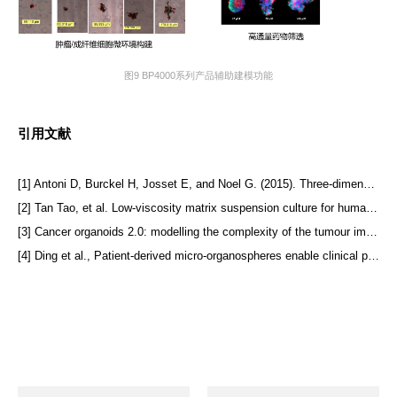
图9 BP4000系列产品辅助建模功能
引用文献
[1] Antoni D, Burckel H, Josset E, and Noel G. (2015). Three-dimensional cell culture: a breakthrough in vivo. International journal of molecular sciences, 16(3), 5517-5527. doi:10.3390/ijms16035517.
[2] Tan Tao, et al. Low-viscosity matrix suspension culture for human colorectal epithelial organoids and tumoroids. Bio-protocol 12.8 (2022): e4394-e4394.
[3] Cancer organoids 2.0: modelling the complexity of the tumour immune microenvironmentNature Review Cancer,Volume 24 | August 2024 | 523–539
[4] Ding et al., Patient-derived micro-organospheres enable clinical precision oncology，2022, Cell Stem Cell 29, 1–13.