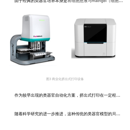
由于经典的类器官培养本身是
将细胞悬液与matrigel（细胞外基质材料）混合后用移液枪分配到孔板里，所以最早出现自动化设备其实也是基于类似原理的挤出式方案
图3 商业化挤出式打印设备
作为较早出现的类器官自动化方案，挤出式打印在一定程度上完成了模型制备过程的标准化，这种传统的类器官构建方案在一定程度上帮忙研究者更好理解诸如肿瘤发生发展机制或者是药物杀伤机制等。
随着科学研究的进一步推进，这种传统的类器官模型的
局限性
也