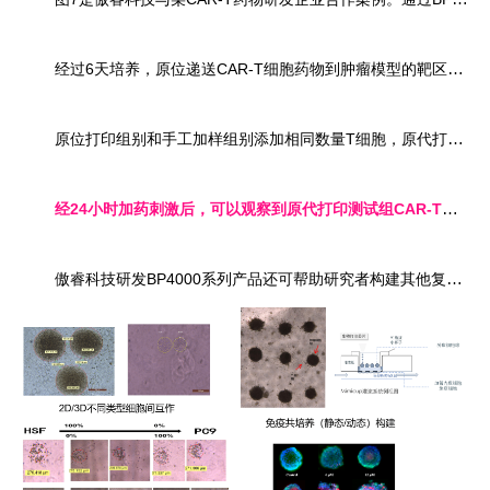
经过6天培养，原位递送CAR-T细胞药物到肿瘤模型的靶区域，图6中红色箭头标记为CAR-T细胞。
原位打印组别和手工加样组别添加相同数量T细胞，原代打印可将CAR-T细胞精确定位到原代肿瘤球上，而手工添加CAR-T细胞则分散在整个孔里，因而靶区CAR-T细胞细胞几乎不可见，可以预见手工加样方式下真正参与杀伤的CAR-T细胞远低于实验预期。
经24小时加药刺激后，可以观察到原代打印测试组CAR-T增殖杀伤效果明显优于手工添加组别。
傲睿科技研发BP4000系列产品还可帮助研究者构建其他复杂模型，如不同类型细胞团互作、结合MIMICUp系统研究静态/动态免疫共培养、不同掺杂方式构建肿瘤微环境以及3D水平高通量药物筛选等（图9）。