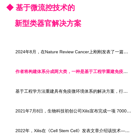
◆ 基于微流控技术的
新型类器官解决方案
2024年8月，在Nature Review Cancer上刚刚发表了一篇重量级综述 “Cancer organoids 2.0: modelling the complexity of the tumour immune microenvironment” ，总结了几种新一代类器官模型构建方式，并就工程化体外重建免疫/肿瘤微环境对疾病建模、药物研发、精准医疗的重要性进行详细阐述[3]。
作者将构建体系分成两大类，
一种是基于工程学重建免疫微环境体系的解决方案，另一种是保留天然免疫微环境解决方案，前者适合大规模、标准化建模、高通量药物筛选，后者由于前处理的不确定性以及样本用量等原因，更适合小规模机制性研究（图4）。
基于工程学方法重建具有免疫微环境体系的解决方案，行业内最著名的案例就是
2021年7月8日，生物科技初创公司Xilis宣布完成一项 7000 万美元的A轮融资，用于进一步推进名为
2022年，Xilis在《Cell Stem Cell》发表文章介绍该技术——基于液滴夹流构建类器官/3D细胞球微小反应体系，可在14天内对肿瘤病人来源的类器官完成构建-药物筛选-治疗方案建议的全流程（图5）。