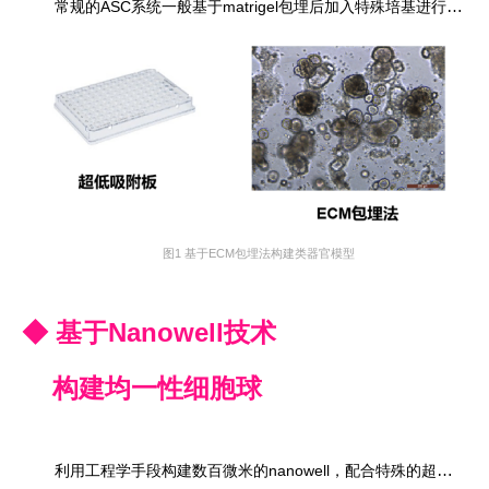
常规的ASC系统一般基于matrigel包埋后加入特殊培基进行体外培养，目前这些过程主要依赖于有经验的研发人员手工操作。行业上游的设备供应商对上述环节也做了各种各样的尝试，以期望提高自动化程度，提高实验批次间可靠性、稳定性。
图1 基于ECM包埋法构建类器官模型
◆ 基于Nanowell技术
构建均一性细胞球
利用工程学手段构建数百微米的nanowell，配合特殊的超低吸附表面修饰或水凝胶材料，使得细胞悬液沉底后形成3D细胞球。