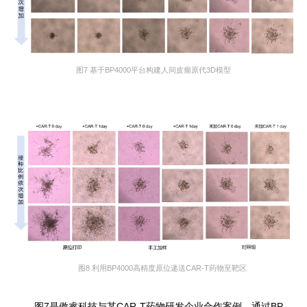
图7 基于BP4000平台构建人间皮瘤原代3D模型
图8 利用BP4000高精度原位递送CAR-T药物至靶区
图7是傲睿科技与某CAR-T药物研发企业合作案例。通过BP4000系统，设定不同参数，可制备